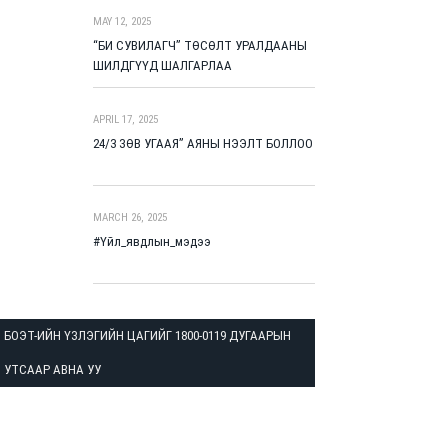
MAY 12, 2025
“БИ СУВИЛАГЧ” ТӨСӨЛТ УРАЛДААНЫ
ШИЛДГҮҮД ШАЛГАРЛАА
APRIL 17, 2025
24/3 ЗӨВ УГААЯ” АЯНЫ НЭЭЛТ БОЛЛОО
MARCH 26, 2025
#Үйл_явдлын_мэдээ
БОЭТ-ИЙН ҮЗЛЭГИЙН ЦАГИЙГ 1800-0119 ДУГААРЫН
УТСААР АВНА УУ