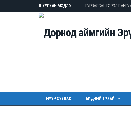
ШУУРХАЙ МЭДЭЭ
ГУРВАЛСАН ГЭРЭЭ БАЙГУ
НҮҮР ХУУДАС
БИДНИЙ ТУХАЙ