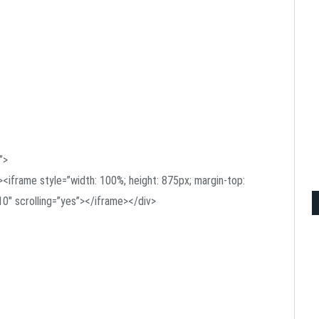
”>
><iframe style=”width: 100%; height: 875px; margin-top:
10″ scrolling=”yes”></iframe></div>