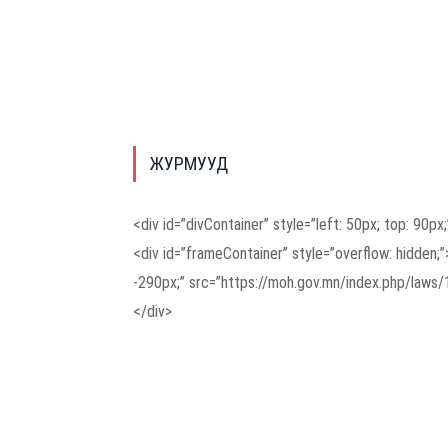
ЖУРМУУД
<div id=”divContainer” style=”left: 50px; top: 90px;
<div id=”frameContainer” style=”overflow: hidden;”
-290px;” src=”https://moh.gov.mn/index.php/laws/
</div>