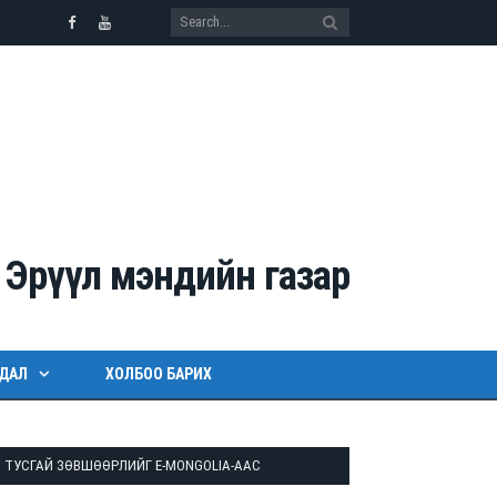
Facebook
Youtube
ЙДАЛ
ХОЛБОО БАРИХ
ТУСГАЙ ЗӨВШӨӨРЛИЙГ E-MONGOLIA-ААС