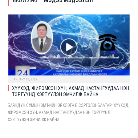
BROWSING:
МЭДЭЭ МЭДЭЭЛЭЛ
JANUARY 29, 2022
ХҮҮХЭД, ЖИРЭМСЭН ХҮН, АХМАД НАСТАНГУУДАА НЭН
ТЭРГҮҮНД ХЭВТҮҮЛЭН ЭМЧИЛЖ БАЙНА
БАЯНДУН СУМЫН ЭМТ-ИЙН ЭРХЛЭГЧ Б.СЭРГЭЛЭНБААТАР: ХҮҮХЭД,
ЖИРЭМСЭН ХҮН, АХМАД НАСТАНГУУДАА НЭН ТЭРГҮҮНД
ХЭВТҮҮЛЭН ЭМЧИЛЖ БАЙНА