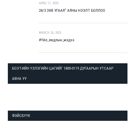
APRIL 17, 2025
24/3 ЗӨВ УГААЯ” АЯНЫ НЭЭЛТ БОЛЛОО
MARCH 26, 2025
#Үйл_явдлын_мэдээ
БОЭТ-ИЙН ҮЗЛЭГИЙН ЦАГИЙГ 1800-0119 ДУГААРЫН УТСААР
АВНА УУ
ФЭЙСБҮҮК