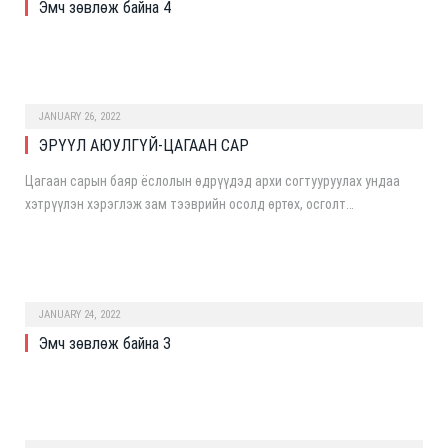
Эмч зөвлөж байна 4
JANUARY 26, 2022
ЭРҮҮЛ АЮУЛГҮЙ-ЦАГААН САР
Цагаан сарын баяр ёслолын өдрүүдэд архи согтууруулах ундаа
хэтрүүлэн хэрэглэж зам тээврийн осолд өртөх, осголт…
JANUARY 24, 2022
Эмч зөвлөж байна 3