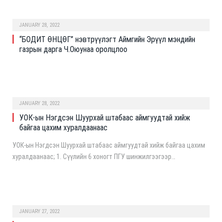
JANUARY 28, 2022
“БОДИТ ӨНЦӨГ” нэвтрүүлэгт Аймгийн Эрүүл мэндийн
газрын дарга Ч.Оюунаа оролцлоо
JANUARY 28, 2022
УОК-ын Нэгдсэн Шуурхай штабаас аймгуудтай хийж
байгаа цахим хуралдаанаас
УОК-ын Нэгдсэн Шуурхай штабаас аймгуудтай хийж байгаа цахим
хуралдаанаас; 1. Сүүлийн 6 хоногт ПГУ шинжилгээгээр…
JANUARY 27, 2022