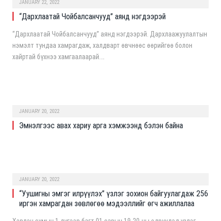
JANUARY 22, 2022
“Дархлаатай Чойбалсанчууд” аянд нэгдээрэй
“Дархлаатай Чойбалсанчууд” аянд нэгдээрэй. Дархлаажуулалтын
нэмэлт тундаа хамрагдаж, халдварт өвчнөөс өөрийгөө болон
хайртай бүхнээ хамгаалаарай.…
JANUARY 20, 2022
Эмнэлгээс авах хариу арга хэмжээнд бэлэн байна
JANUARY 20, 2022
“Уушигны эмгэг илрүүлэх” үзлэг зохион байгуулагдаж 256
иргэн хамрагдан зөвлөгөө мэдээллийг өгч ажиллалаа
Хэрлэн сумын 1 дүгээр багт 01 сарын 19-20-ны өдрүүдэд үзлэг