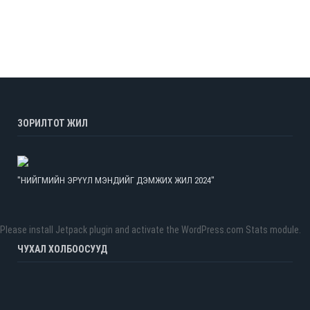
ЗОРИЛТОТ ЖИЛ
"НИЙГМИЙН ЭРҮҮЛ МЭНДИЙГ ДЭМЖИХ ЖИЛ 2024"
Please install Jetpack plugin and activate the WordPress.com Stats module.
ЧУХАЛ ХОЛБООСУУД