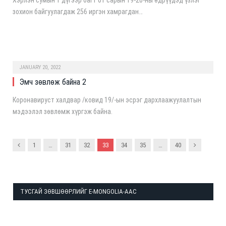
зохион байгуулагдаж 256 иргэн хамрагдан…
JANUARY 20, 2022
Эмч зөвлөж байна 2
Коронавируст халдвар /ковид 19/-ын эсрэг дархлаажуулалтын
мэдээлэл зөвлөмж хүргэж байна.
Previous
Next
1
…
31
32
33
34
35
…
40
ТУСГАЙ ЗӨВШӨӨРЛИЙГ E-MONGOLIA-ААС